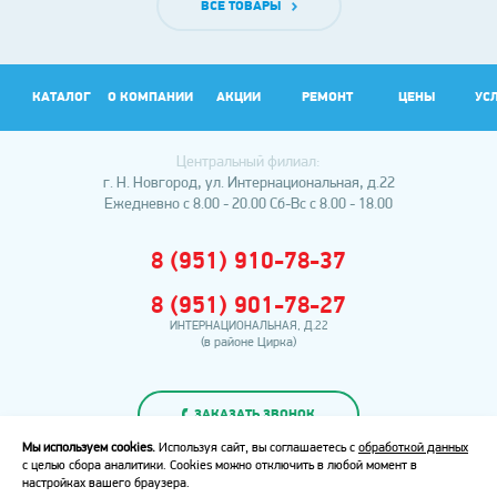
ВСЕ ТОВАРЫ
КАТАЛОГ
О КОМПАНИИ
АКЦИИ
РЕМОНТ
ЦЕНЫ
УС
Центральный филиал:
АР
г. Н. Новгород, ул. Интернациональная, д.22
Ежедневно с 8.00 - 20.00
Сб-Вс с 8.00 - 18.00
8 (951) 910-78-37
8 (951) 901-78-27
ИНТЕРНАЦИОНАЛЬНАЯ, Д.22
(в районе Цирка)
ЗАКАЗАТЬ ЗВОНОК
Мы используем cookies.
Используя сайт, вы соглашаетесь с
обработкой данных
с целью сбора аналитики. Cookies можно отключить в любой момент в
Политика
настройках вашего браузера.
конфиденциальности