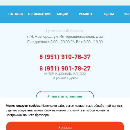
КАТАЛОГ
О КОМПАНИИ
АКЦИИ
РЕМОНТ
ЦЕНЫ
УС
Центральный филиал:
АР
г. Н. Новгород, ул. Интернациональная, д.22
Ежедневно с 8.00 - 20.00
Сб-Вс с 8.00 - 18.00
8 (951) 910-78-37
8 (951) 901-78-27
ИНТЕРНАЦИОНАЛЬНАЯ, Д.22
(в районе Цирка)
ЗАКАЗАТЬ ЗВОНОК
Мы используем cookies.
Используя сайт, вы соглашаетесь с
обработкой данных
с целью сбора аналитики. Cookies можно отключить в любой момент в
Политика
настройках вашего браузера.
конфиденциальности
Сумма товаров:
Хорошо
0
В сравнении
това
0