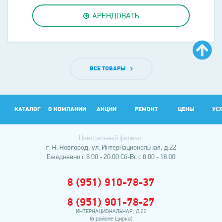
АРЕНДОВАТЬ
ВСЕ ТОВАРЫ
КАТАЛОГ
О КОМПАНИИ
АКЦИИ
РЕМОНТ
ЦЕНЫ
УС
Центральный филиал:
АР
г. Н. Новгород, ул. Интернациональная, д.22
Ежедневно с 8.00 - 20.00
Сб-Вс с 8.00 - 18.00
8 (951) 910-78-37
8 (951) 901-78-27
ИНТЕРНАЦИОНАЛЬНАЯ, Д.22
(в районе Цирка)