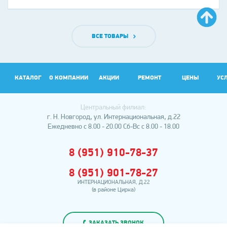
ВСЕ ТОВАРЫ
КАТАЛОГ
О КОМПАНИИ
АКЦИИ
РЕМОНТ
ЦЕНЫ
УС
Центральный филиал:
АР
г. Н. Новгород, ул. Интернациональная, д.22
Ежедневно с 8.00 - 20.00
Сб-Вс с 8.00 - 18.00
8 (951) 910-78-37
8 (951) 901-78-27
ИНТЕРНАЦИОНАЛЬНАЯ, Д.22
(в районе Цирка)
ЗАКАЗАТЬ ЗВОНОК