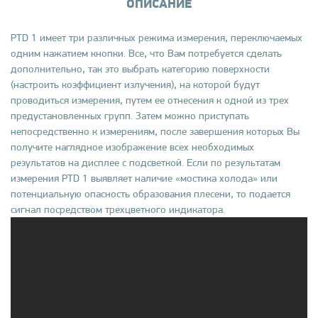
ОПИСАНИЕ
PTD 1 имеет три различных режима измерения, переключаемых
одним нажатием кнопки. Все, что Вам потребуется сделать
дополнительно, так это выбрать категорию поверхности
(настроить коэффициент излучения), на которой будут
проводиться измерения, путем ее отнесения к одной из трех
предустановленных групп. Затем можно приступать
непосредственно к измерениям, после завершения которых Вы
получите наглядное изображение всех необходимых
результатов на дисплее с подсветкой. Если по результатам
измерения PTD 1 выявляет наличие «мостика холода» или
потенциальную опасность образования плесени, то подается
сигнал посредством трехцветного индикатора.