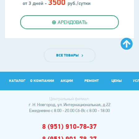
3500
от 3 дней -
руб./сутки
АРЕНДОВАТЬ
ВСЕ ТОВАРЫ
КАТАЛОГ
О КОМПАНИИ
АКЦИИ
РЕМОНТ
ЦЕНЫ
УС
Центральный филиал:
АР
г. Н. Новгород, ул. Интернациональная, д.22
Ежедневно с 8.00 - 20.00
Сб-Вс с 8.00 - 18.00
8 (951) 910-78-37