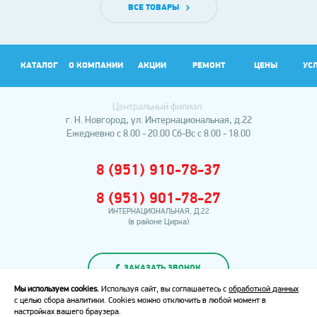
ВСЕ ТОВАРЫ
КАТАЛОГ
О КОМПАНИИ
АКЦИИ
РЕМОНТ
ЦЕНЫ
УС
Центральный филиал:
АР
г. Н. Новгород, ул. Интернациональная, д.22
Ежедневно с 8.00 - 20.00
Сб-Вс с 8.00 - 18.00
8 (951) 910-78-37
8 (951) 901-78-27
ИНТЕРНАЦИОНАЛЬНАЯ, Д.22
(в районе Цирка)
ЗАКАЗАТЬ ЗВОНОК
Мы используем cookies.
Используя сайт, вы соглашаетесь с
обработкой данных
с целью сбора аналитики. Cookies можно отключить в любой момент в
Политика
настройках вашего браузера.