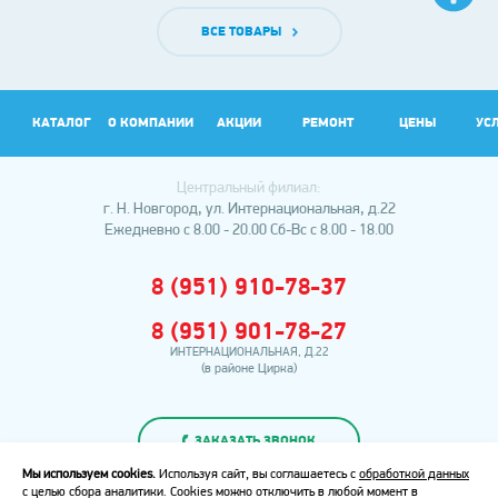
ВСЕ ТОВАРЫ
КАТАЛОГ
О КОМПАНИИ
АКЦИИ
РЕМОНТ
ЦЕНЫ
УС
Центральный филиал:
АР
г. Н. Новгород, ул. Интернациональная, д.22
Ежедневно с 8.00 - 20.00
Сб-Вс с 8.00 - 18.00
8 (951) 910-78-37
8 (951) 901-78-27
ИНТЕРНАЦИОНАЛЬНАЯ, Д.22
(в районе Цирка)
ЗАКАЗАТЬ ЗВОНОК
Мы используем cookies.
Используя сайт, вы соглашаетесь с
обработкой данных
с целью сбора аналитики. Cookies можно отключить в любой момент в
Политика