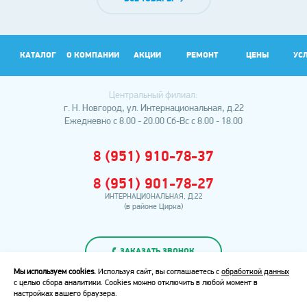
КАТАЛОГ
О КОМПАНИИ
АКЦИИ
РЕМОНТ
ЦЕНЫ
УС
Центральный филиал:
АР
г. Н. Новгород, ул. Интернациональная, д.22
Ежедневно с 8.00 - 20.00
Сб-Вс с 8.00 - 18.00
8 (951) 910-78-37
8 (951) 901-78-27
ИНТЕРНАЦИОНАЛЬНАЯ, Д.22
(в районе Цирка)
ЗАКАЗАТЬ ЗВОНОК
Мы используем cookies.
Используя сайт, вы соглашаетесь с
обработкой данных
с целью сбора аналитики. Cookies можно отключить в любой момент в
Политика
настройках вашего браузера.
конфиденциальности