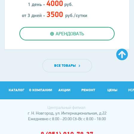
4000
1 день -
руб.
3500
от 3 дней -
руб./сутки
АРЕНДОВАТЬ
ВСЕ ТОВАРЫ
КАТАЛОГ
О КОМПАНИИ
АКЦИИ
РЕМОНТ
ЦЕНЫ
УС
Центральный филиал:
АР
г. Н. Новгород, ул. Интернациональная, д.22
Ежедневно с 8.00 - 20.00
Сб-Вс с 8.00 - 18.00