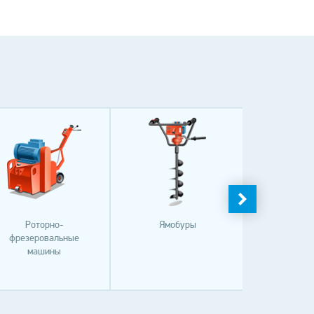
Роторно-
Ямобуры
Генера
фрезеровальные
электро
машины