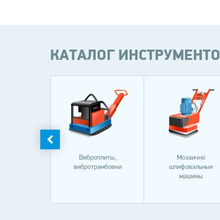
КАТАЛОГ ИНСТРУМЕНТ
ктро -
Виброплиты,
Мозаично
делительные
вибротрамбовки
шлифовальные
щиты
машины