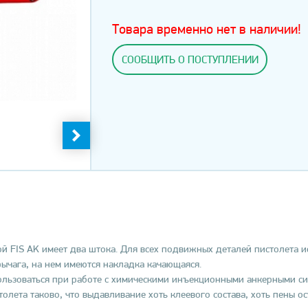
Товара временно нет в наличии!
СООБЩИТЬ О ПОСТУПЛЕНИИ
 FIS AK имеет два штока. Для всех подвижных деталей пистолета ис
рычага, на нем имеются накладка качающаяся.
ьзоваться при работе с химическими инъекционными анкерными систе
лета таково, что выдавливание хоть клеевого состава, хоть пены ос