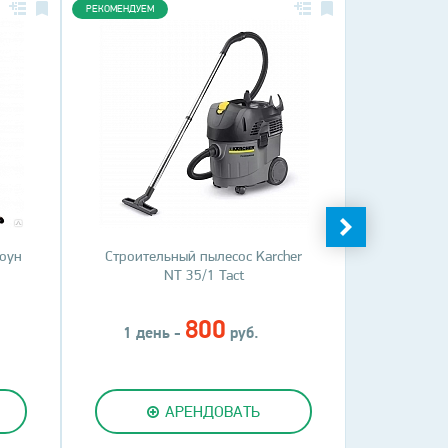
РЕКОМЕНДУЕМ
РЕКОМЕНДУЕМ
тоун
Строительный пылесос Karcher
Воздухон
NT 35/1 Tact
Remingto
800
1 день -
руб.
1 ден
АРЕНДОВАТЬ