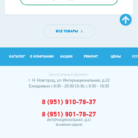
ВСЕ ТОВАРЫ
КАТАЛОГ
О КОМПАНИИ
АКЦИИ
РЕМОНТ
ЦЕНЫ
УС
Центральный филиал:
АР
г. Н. Новгород, ул. Интернациональная, д.22
Ежедневно с 8.00 - 20.00
Сб-Вс с 8.00 - 18.00
8 (951) 910-78-37
8 (951) 901-78-27
ИНТЕРНАЦИОНАЛЬНАЯ, Д.22
(в районе Цирка)