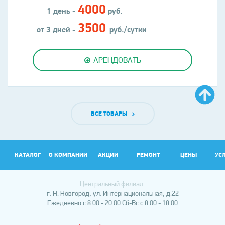
4000
1 день -
руб.
3500
от 3 дней -
руб./сутки
АРЕНДОВАТЬ
ВСЕ ТОВАРЫ
КАТАЛОГ
О КОМПАНИИ
АКЦИИ
РЕМОНТ
ЦЕНЫ
УС
Центральный филиал:
АР
г. Н. Новгород, ул. Интернациональная, д.22
Ежедневно с 8.00 - 20.00
Сб-Вс с 8.00 - 18.00